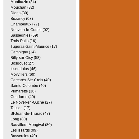
Montbazin (34)
Mouchan (32)
Dions (30)
Buzancy (08)
Champeaux (77)
Nouvion-le-Comte (02)
Sassegnies (59)
Trois-Palis (16)
Tugéras-Saint-Maurice (17)
Campigny (14)
Billy-sur-Oisy (58)
Bosgouet (27)
Issendolus (46)
Moyvillers (60)
Carcarès-Ste-Croix (40)
Sainte-Colombe (40)
Primarette (38)
Coudures (40)
Le Noyer-en-Ouche (27)
Tesson (17)
St-Jean-de-Thurac (47)
Long (80)
Sauvillers-Mongival (80)
Les Issards (09)
Bassercles (40)