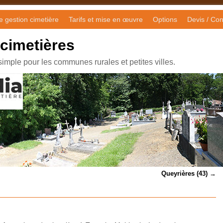
de gestion cimetière
Tarifs et mise en œuvre
Options
Devis / Con
 cimetières
simple pour les communes rurales et petites villes.
Queyrières (43)
→