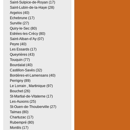
Saint-Sulpice-de-Royan (17)
Saint-Lubin-de-la-Haye (28)
Argelos (40)
Echebrune (17)
Surville (27)
Quiry-le-Sec (80)
Estrées-les-Crécy (80)
Saint-Alban-d’Ay (07)
Peyre (40)
Les Essards (17)
Queyrières (43)
Touquin (77)
Bourdalat (40)
Castillon-Savès (32)
Bordères-et-Lamensans (40)
Perrigny (89)
Le Lorrain , Martinique (97)
Bouchet (26)
St-Martial-de-Vitaterne (17)
Les-Auxons (25)
St-Ouen-de-Thouberville (27)
Talmas (80)
Chartuzac (17)
Rubempré (80)
Montils (17)