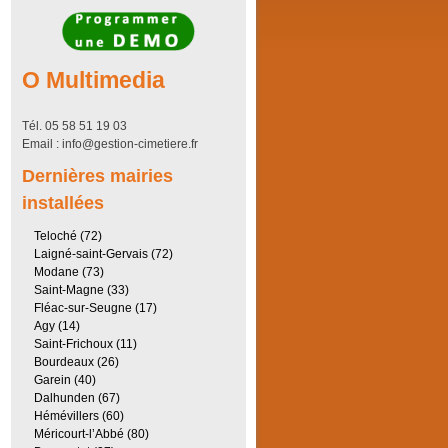
O Multimedia
Tél. 05 58 51 19 03
Email : info@gestion-cimetiere.fr
Dernières mairies
installées
Teloché (72)
Laigné-saint-Gervais (72)
Modane (73)
Saint-Magne (33)
Fléac-sur-Seugne (17)
Agy (14)
Saint-Frichoux (11)
Bourdeaux (26)
Garein (40)
Dalhunden (67)
Hémévillers (60)
Méricourt-l’Abbé (80)