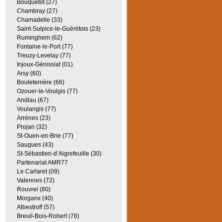
Bouquetot (27)
Chambray (27)
Chamadelle (33)
Saint-Sulpice-le-Guérétois (23)
Ruminghem (62)
Fontaine-le-Port (77)
Treuzy-Levelay (77)
Injoux-Génissiat (01)
Arsy (60)
Bouleternère (66)
Ozouer-le-Voulgis (77)
Andlau (67)
Voulangis (77)
Arrènes (23)
Projan (32)
St-Ouen-en-Brie (77)
Saugues (43)
St-Sébastien-d’Aigrefeuille (30)
Partenariat AMR77
Le Carlaret (09)
Valennes (72)
Rouvrel (80)
Morganx (40)
Albestroff (57)
Breuil-Bois-Robert (78)