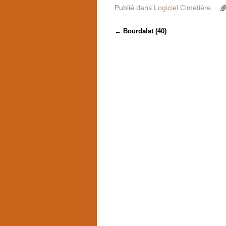
Publié dans
Logiciel Cimetière
Navigation des articles
←
Bourdalat (40)