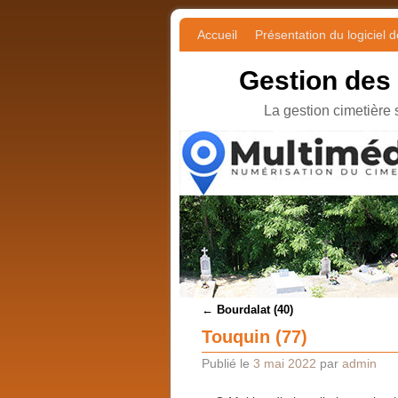
Accueil
Skip to primary content
Aller au contenu secondaire
Présentation du logiciel 
Gestion des
La gestion cimetière 
Navigation des articles
←
Bourdalat (40)
Touquin (77)
Publié le
3 mai 2022
par
admin