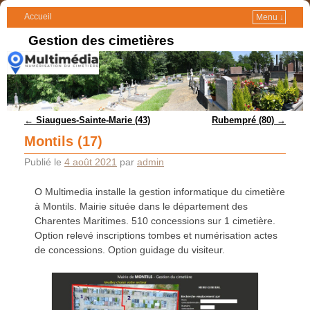
Accueil
Menu ↓
Gestion des cimetières
Navigation des articles
←
Siaugues-Sainte-Marie (43)
Rubempré (80)
→
Montils (17)
Publié le
4 août 2021
par
admin
O Multimedia installe la gestion informatique du cimetière
à Montils. Mairie située dans le département des
Charentes Maritimes. 510 concessions sur 1 cimetière.
Option relevé inscriptions tombes et numérisation actes
de concessions. Option guidage du visiteur.