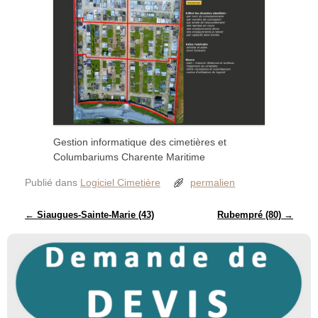
Gestion informatique des cimetières et
Columbariums Charente Maritime
Publié dans
Logiciel Cimetière
permalien
Navigation des articles
←
Siaugues-Sainte-Marie (43)
Rubempré (80)
→