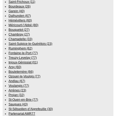
Saint-Frichoux (11)
Bourdeaux (26)
Garein (40)
Dalhunden (67)
Hémévillers (60)
Méricourt-l’Abbé (80)
Bouquetot (27)
Chambray (27)
Chamadelle (33)
Saint-Sulpice-le-Guérétois (23)
Ruminghem (62)
Fontaine-le-Port (77)
Treuzy-Levelay (77)
Injoux-Génissiat (01)
Arsy (60)
Bouleternère (66)
Ozouer-le-Voulgis (77)
Andlau (67)
Voulangis (77)
Arrènes (23)
Projan (32)
St-Ouen-en-Brie (77)
Saugues (43)
St-Sébastien-d’Aigrefeuille (30)
Partenariat AMR77