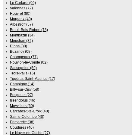
Le Carlaret (09)
Valennes (72)
Rouvrel (80)
Morganx (40)
Albestroff (57)
Breuil-Bois-Robert (78)
Montbazin (34)
Mouchan (32)
Dions (30)
Buzancy (08)
Champeaux (77)
Nouvion-le-Comte (02)
Sassegnies (59)
Trois-Palis (16)
Tugéras-Saint-Maurice (17)
Campigny (14)
Billy-sur-Oisy (58)
Bosgouet (27)
Issendolus (46)
Moyvillers (60)
Carcarès-Ste-Croix (40)
Sainte-Colombe (40)
Primarette (38)
Coudures (40)
Le Noyer-en-Ouche (27)