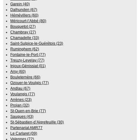
Garein (40)
Dalhunden (67)
Hémévillers (60)
Méricourt-l’Abbé (80)
Bouquetot (27)
Chambray (27)
Chamadelle (33)
Saint-Sulpice-le-Guérétois (23)
Ruminghem (62)
Fontaine-le-Port (77)
Treuzy-Levelay (77)
Injoux-Génissiat (01)
Arsy (60)
Bouleternère (66)
Ozouer-le-Voulgis (77)
Andlau (67)
Voulangis (77)
Arrènes (23)
Projan (32)
St-Ouen-en-Brie (77)
Saugues (43)
St-Sébastien-d’Aigrefeuille (30)
Partenariat AMR77
Le Carlaret (09)
Valennes (72)