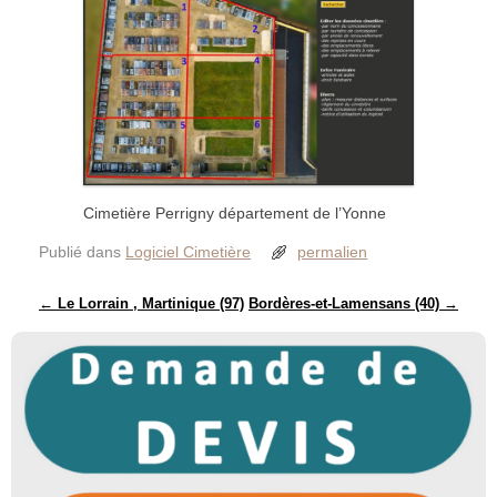
Cimetière Perrigny département de l’Yonne
Publié dans
Logiciel Cimetière
permalien
Navigation des articles
←
Le Lorrain , Martinique (97)
Bordères-et-Lamensans (40)
→