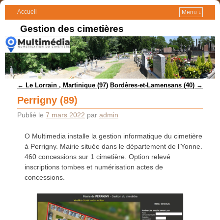
Accueil
Menu ↓
Gestion des cimetières
Navigation des articles
←
Le Lorrain , Martinique (97)
Bordères-et-Lamensans (40)
→
Perrigny (89)
Publié le
7 mars 2022
par
admin
O Multimedia installe la gestion informatique du cimetière
à Perrigny. Mairie située dans le département de l’Yonne.
460 concessions sur 1 cimetière. Option relevé
inscriptions tombes et numérisation actes de
concessions.