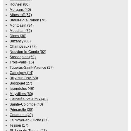
Rouvrel (80)
Morganx (40)
Albestroff (57)
Breuil-Bois-Robert (78)
Montbazin (34)
Mouchan (32)
Dions (30)
Buzancy (08)
Champeaux (77)
Nouvion-le-Comte (02)
Sassegnies (59)
Trois-Palis (16)
Tugéras-Saint-Maurice (17)
Campigny (14)
Billy-sur-Oisy (58)
Bosgouet (27)
Issendolus (46)
Moyvillers (60)
Carcarès-Ste-Croix (40)
Sainte-Colombe (40)
Primarette (38)
Coudures (40)
Le Noyer-en-Ouche (27)
Tesson (17)
St-Jean-de-Thurac (47)