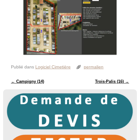
Publié dans
Logiciel Cimetière
permalien
Navigation des articles
←
Campigny (14)
Trois-Palis (16)
→