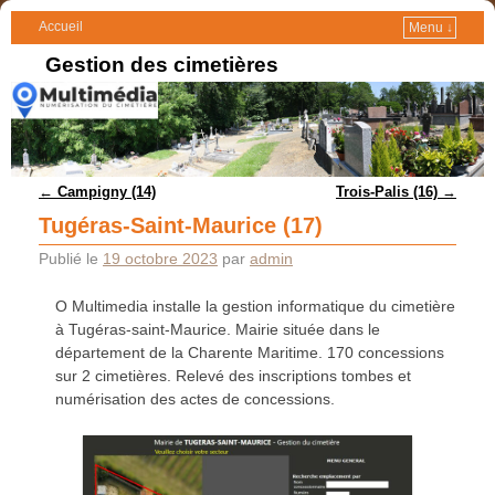
Accueil
Menu ↓
Gestion des cimetières
Navigation des articles
←
Campigny (14)
Trois-Palis (16)
→
Tugéras-Saint-Maurice (17)
Publié le
19 octobre 2023
par
admin
O Multimedia installe la gestion informatique du cimetière
à Tugéras-saint-Maurice. Mairie située dans le
département de la Charente Maritime. 170 concessions
sur 2 cimetières. Relevé des inscriptions tombes et
numérisation des actes de concessions.