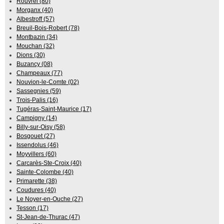
Rouvrel (80)
Morganx (40)
Albestroff (57)
Breuil-Bois-Robert (78)
Montbazin (34)
Mouchan (32)
Dions (30)
Buzancy (08)
Champeaux (77)
Nouvion-le-Comte (02)
Sassegnies (59)
Trois-Palis (16)
Tugéras-Saint-Maurice (17)
Campigny (14)
Billy-sur-Oisy (58)
Bosgouet (27)
Issendolus (46)
Moyvillers (60)
Carcarès-Ste-Croix (40)
Sainte-Colombe (40)
Primarette (38)
Coudures (40)
Le Noyer-en-Ouche (27)
Tesson (17)
St-Jean-de-Thurac (47)