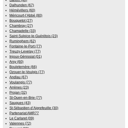
Garein (40)
Dalhunden (67)
Hémévillers (60)
Méricourt-l’Abbé (80)
Bouquetot (27)
Chambray (27)
Chamadelle (33)
Saint-Sulpice-le-Guérétois (23)
Ruminghem (62)
Fontaine-le-Port (77)
Treuzy-Levelay (77)
Injoux-Génissiat (01)
Arsy (60)
Bouleternère (66)
Ozouer-le-Voulgis (77)
Andlau (67)
Voulangis (77)
Arrènes (23)
Projan (32)
St-Ouen-en-Brie (77)
Saugues (43)
St-Sébastien-d’Aigrefeuille (30)
Partenariat AMR77
Le Carlaret (09)
Valennes (72)