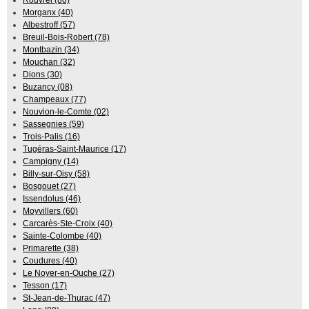
Morganx (40)
Albestroff (57)
Breuil-Bois-Robert (78)
Montbazin (34)
Mouchan (32)
Dions (30)
Buzancy (08)
Champeaux (77)
Nouvion-le-Comte (02)
Sassegnies (59)
Trois-Palis (16)
Tugéras-Saint-Maurice (17)
Campigny (14)
Billy-sur-Oisy (58)
Bosgouet (27)
Issendolus (46)
Moyvillers (60)
Carcarès-Ste-Croix (40)
Sainte-Colombe (40)
Primarette (38)
Coudures (40)
Le Noyer-en-Ouche (27)
Tesson (17)
St-Jean-de-Thurac (47)