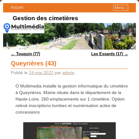
Accueil
Menu ↓
Gestion des cimetières
Navigation des articles
←
Touquin (77)
Les Essards (17)
→
Queyrières (43)
Publié le
19 mai 2022
par
admin
O Multimedia installe la gestion informatique du cimetière
à Queyrières. Mairie située dans le département de la
Haute-Loire. 260 emplacements sur 1 cimetière. Option
relevé inscriptions tombes et numérisation actes de
concessions.