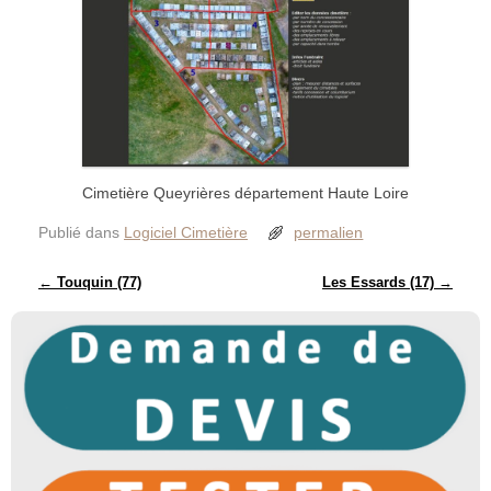
Cimetière Queyrières département Haute Loire
Publié dans
Logiciel Cimetière
permalien
Navigation des articles
←
Touquin (77)
Les Essards (17)
→