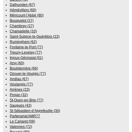
Dalhunden (67)
Hémévillers (60)
Méricourt-l’Abbé (80)
Bouquetot (27)
Chambray (27)
Chamadelle (33)
Saint-Sulpice-le-Guérétois (23)
Ruminghem (62)
Fontaine-le-Port (77)
Treuzy-Levelay (77)
Injoux-Génissiat (01)
Arsy (60)
Bouleternère (66)
Ozouer-le-Voulgis (77)
Andlau (67)
Voulangis (77)
Arrènes (23)
Projan (32)
St-Ouen-en-Brie (77)
Saugues (43)
St-Sébastien-d’Aigrefeuille (30)
Partenariat AMR77
Le Carlaret (09)
Valennes (72)
Rouvrel (80)