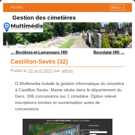
Accueil
Menu ↓
Gestion des cimetières
Navigation des articles
←
Bordères-et-Lamensans (40)
Bourdalat (40)
→
Castillon-Savès (32)
Publié le
19 avril 2022
par
admin
O Multimedia installe la gestion informatique du cimetière
à Castillon-Savès. Mairie située dans le département du
Gers. 106 concessions sur 1 cimetière. Option relevé
inscriptions tombes et numérisation actes de
concessions.