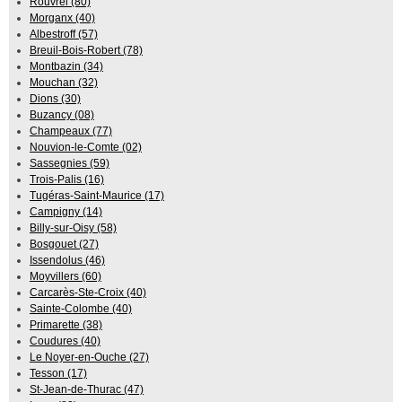
Rouvrel (80)
Morganx (40)
Albestroff (57)
Breuil-Bois-Robert (78)
Montbazin (34)
Mouchan (32)
Dions (30)
Buzancy (08)
Champeaux (77)
Nouvion-le-Comte (02)
Sassegnies (59)
Trois-Palis (16)
Tugéras-Saint-Maurice (17)
Campigny (14)
Billy-sur-Oisy (58)
Bosgouet (27)
Issendolus (46)
Moyvillers (60)
Carcarès-Ste-Croix (40)
Sainte-Colombe (40)
Primarette (38)
Coudures (40)
Le Noyer-en-Ouche (27)
Tesson (17)
St-Jean-de-Thurac (47)