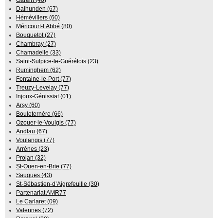
Dalhunden (67)
Hémévillers (60)
Méricourt-l’Abbé (80)
Bouquetot (27)
Chambray (27)
Chamadelle (33)
Saint-Sulpice-le-Guérétois (23)
Ruminghem (62)
Fontaine-le-Port (77)
Treuzy-Levelay (77)
Injoux-Génissiat (01)
Arsy (60)
Bouleternère (66)
Ozouer-le-Voulgis (77)
Andlau (67)
Voulangis (77)
Arrènes (23)
Projan (32)
St-Ouen-en-Brie (77)
Saugues (43)
St-Sébastien-d’Aigrefeuille (30)
Partenariat AMR77
Le Carlaret (09)
Valennes (72)