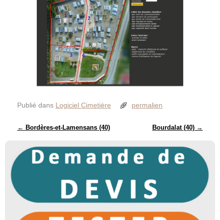
Publié dans
Logiciel Cimetière
permalien
Navigation des articles
←
Bordères-et-Lamensans (40)
Bourdalat (40)
→