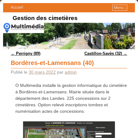
Accueil
Menu ↓
Gestion des cimetières
Navigation des articles
←
Perrigny (89)
Castillon-Savès (32)
→
Bordères-et-Lamensans (40)
Publié le
30 mars 2022
par
admin
O Multimedia installe la gestion informatique du cimetière
à Bordères-et-Lamensans. Mairie située dans le
département des Landes. 225 concessions sur 2
cimetières. Option relevé inscriptions tombes et
numérisation actes de concessions.