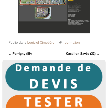
Publié dans
Logiciel Cimetière
permalien
Navigation des articles
←
Perrigny (89)
Castillon-Savès (32)
→