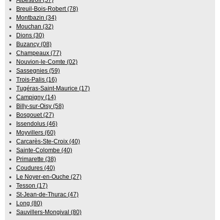
Albestroff (57)
Breuil-Bois-Robert (78)
Montbazin (34)
Mouchan (32)
Dions (30)
Buzancy (08)
Champeaux (77)
Nouvion-le-Comte (02)
Sassegnies (59)
Trois-Palis (16)
Tugéras-Saint-Maurice (17)
Campigny (14)
Billy-sur-Oisy (58)
Bosgouet (27)
Issendolus (46)
Moyvillers (60)
Carcarès-Ste-Croix (40)
Sainte-Colombe (40)
Primarette (38)
Coudures (40)
Le Noyer-en-Ouche (27)
Tesson (17)
St-Jean-de-Thurac (47)
Long (80)
Sauvillers-Mongival (80)