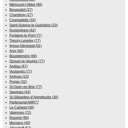
Méricourt-l’Abbé (80)
Bouquetot (27)
Chambray (27)
Chamadelle (33)
Saint-Sulpice-le-Guérétois (23)
Ruminghem (62)
Fontaine-le-Port (77)
Treuzy-Levelay (77)
Injoux-Génissiat (01)
Arsy (60)
Bouleternère (66)
Ozouer-le-Voulgis (77)
Andlau (67)
Voulangis (77)
Arrènes (23)
Projan (32)
St-Ouen-en-Brie (77)
Saugues (43)
St-Sébastien-d’Aigrefeuille (30)
Partenariat AMR77
Le Carlaret (09)
Valennes (72)
Rouvrel (80)
Morganx (40)