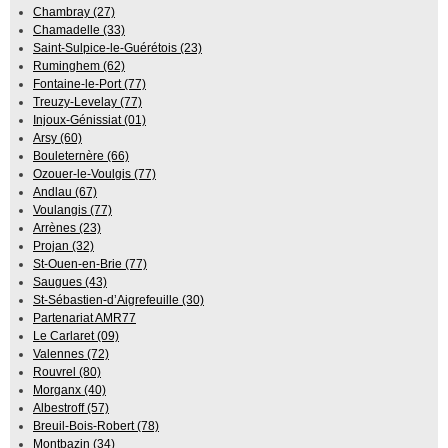
Chambray (27)
Chamadelle (33)
Saint-Sulpice-le-Guérétois (23)
Ruminghem (62)
Fontaine-le-Port (77)
Treuzy-Levelay (77)
Injoux-Génissiat (01)
Arsy (60)
Bouleternère (66)
Ozouer-le-Voulgis (77)
Andlau (67)
Voulangis (77)
Arrènes (23)
Projan (32)
St-Ouen-en-Brie (77)
Saugues (43)
St-Sébastien-d’Aigrefeuille (30)
Partenariat AMR77
Le Carlaret (09)
Valennes (72)
Rouvrel (80)
Morganx (40)
Albestroff (57)
Breuil-Bois-Robert (78)
Montbazin (34)