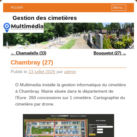
Accueil
Menu ↓
Gestion des cimetières
Navigation des articles
←
Chamadelle (33)
Bouquetot (27)
→
Chambray (27)
Publié le
23 juillet 2025
par
admin
O Multimedia installe la gestion informatique du cimetière
à Chambray. Mairie située dans le département de
l’Eure. 260 concessions sur 1 cimetière. Cartographie du
cimetière par drone.