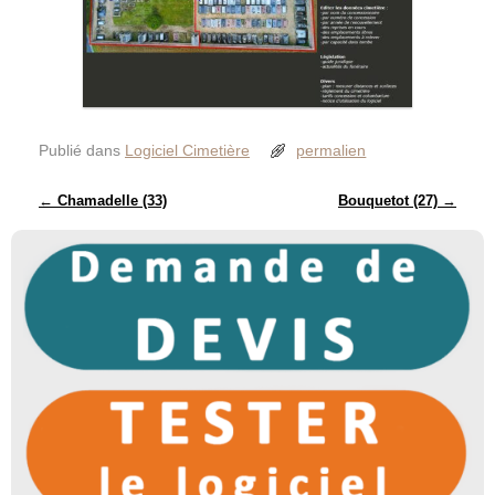
Publié dans
Logiciel Cimetière
permalien
Navigation des articles
←
Chamadelle (33)
Bouquetot (27)
→