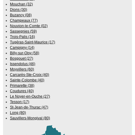
Mouchan (32)
Dions (30)
Buzancy (08)
Champeaux (77)
Nouvion-le-Comte (02)
Sassegnies (59)
Trois-Palis (16)
Tugéras-Saint-Maurice (17)
Campigny (14)
Billy-sur-Oisy (58)
Bosgouet (27)
Issendolus (46)
Moyvillers (60)
Carcarès-Ste-Croix (40)
Sainte-Colombe (40)
Primarette (38)
Coudures (40)
Le Noyer-en-Ouche (27)
Tesson (17)
St-Jean-de-Thurac (47)
Long (80)
Sauvillers-Mongival (80)