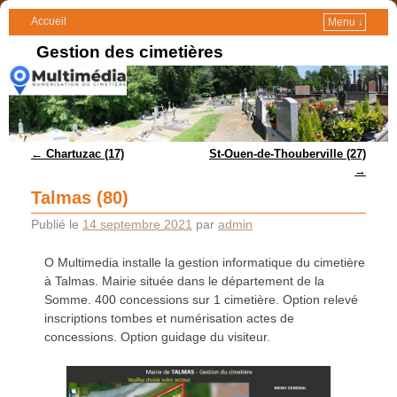
Accueil
Menu ↓
Gestion des cimetières
Navigation des articles
←
Chartuzac (17)
St-Ouen-de-Thouberville (27)
→
Talmas (80)
Publié le
14 septembre 2021
par
admin
O Multimedia installe la gestion informatique du cimetière
à Talmas. Mairie située dans le département de la
Somme. 400 concessions sur 1 cimetière. Option relevé
inscriptions tombes et numérisation actes de
concessions. Option guidage du visiteur.