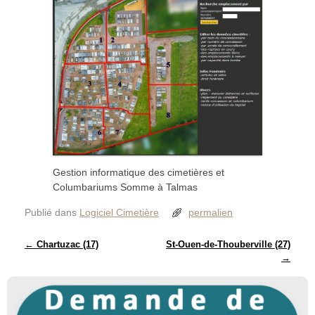
Gestion informatique des cimetières et
Columbariums Somme à Talmas
Publié dans
Logiciel Cimetière
permalien
Navigation des articles
←
Chartuzac (17)
St-Ouen-de-Thouberville (27)
→