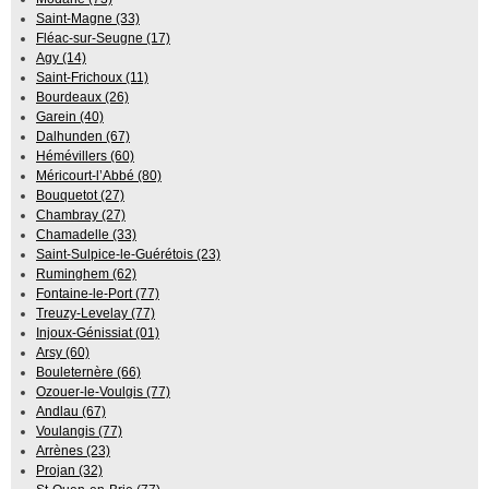
Saint-Magne (33)
Fléac-sur-Seugne (17)
Agy (14)
Saint-Frichoux (11)
Bourdeaux (26)
Garein (40)
Dalhunden (67)
Hémévillers (60)
Méricourt-l’Abbé (80)
Bouquetot (27)
Chambray (27)
Chamadelle (33)
Saint-Sulpice-le-Guérétois (23)
Ruminghem (62)
Fontaine-le-Port (77)
Treuzy-Levelay (77)
Injoux-Génissiat (01)
Arsy (60)
Bouleternère (66)
Ozouer-le-Voulgis (77)
Andlau (67)
Voulangis (77)
Arrènes (23)
Projan (32)