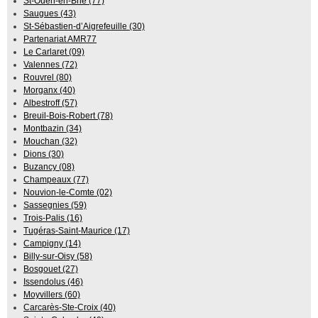
St-Ouen-en-Brie (77)
Saugues (43)
St-Sébastien-d’Aigrefeuille (30)
Partenariat AMR77
Le Carlaret (09)
Valennes (72)
Rouvrel (80)
Morganx (40)
Albestroff (57)
Breuil-Bois-Robert (78)
Montbazin (34)
Mouchan (32)
Dions (30)
Buzancy (08)
Champeaux (77)
Nouvion-le-Comte (02)
Sassegnies (59)
Trois-Palis (16)
Tugéras-Saint-Maurice (17)
Campigny (14)
Billy-sur-Oisy (58)
Bosgouet (27)
Issendolus (46)
Moyvillers (60)
Carcarès-Ste-Croix (40)